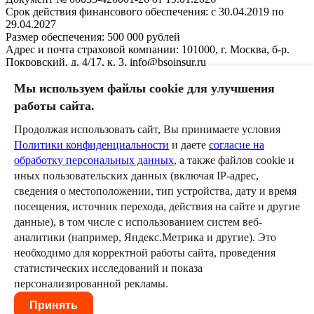
Срок действия финансового обеспечения: с 30.04.2019 по
29.04.2027
Размер обеспечения: 500 000 рублей
Адрес и почта страховой компании: 101000, г. Москва, б-р.
Покровский, д. 4/17, к. 3, info@bsoinsur.ru
Сфера туроператорской деятельности: внутренний туризм
Мы используем файлы cookie для улучшения
Дата и номер приказа Федерального агентства по туризму о
работы сайта.
внесении сведений в единый федеральный реестр
туроператоров: Дата приказа: 20/05/2019
Продолжая использовать сайт, Вы принимаете условия
Политики конфиденциальности
и даете
согласие на
Номер приказа: 150-Пр-19
обработку персональных данных
, а также файлов cookie и
иных пользовательских данных (включая IP-адрес,
сведения о местоположении, тип устройства, дату и время
посещения, источник перехода, действия на сайте и другие
© 2026 ООО «Лаборатория Умных
данные), в том числе с использованием систем веб-
Экскурсий»
аналитики (например, Яндекс.Метрика и другие). Это
необходимо для корректной работы сайта, проведения
Все права защищены
статистических исследований и показа
Политика конфиденциальности
персонализированной рекламы.
Согласие на обработку персональных
Принять