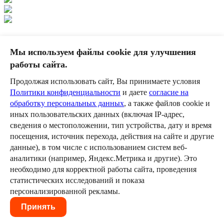
4
Мы используем файлы cookie для улучшения
работы сайта.
2
3
4
5
6
Продолжая использовать сайт, Вы принимаете условия
<<
<
4 из 21
>
>>
Политики конфиденциальности
и даете
согласие на
обработку персональных данных
, а также файлов cookie и
Назад в раздел
иных пользовательских данных (включая IP-адрес,
сведения о местоположении, тип устройства, дату и время
посещения, источник перехода, действия на сайте и другие
© 2026 ООО «Лаборатория Умных
данные), в том числе с использованием систем веб-
Экскурсий»
аналитики (например, Яндекс.Метрика и другие). Это
необходимо для корректной работы сайта, проведения
Все права защищены
статистических исследований и показа
Политика конфиденциальности
персонализированной рекламы.
Согласие на обработку персональных
Принять
данных