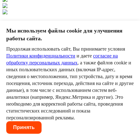
Выпускные 2021
Мы используем файлы cookie для улучшения
работы сайта.
1
2
3
4
Продолжая использовать сайт, Вы принимаете условия
5
6
7
8
Политики конфиденциальности
и даете
согласие на
обработку персональных данных
, а также файлов cookie и
иных пользовательских данных (включая IP-адрес,
сведения о местоположении, тип устройства, дату и время
© 2026 ООО «Лаборатория Умных
посещения, источник перехода, действия на сайте и другие
Экскурсий»
данные), в том числе с использованием систем веб-
аналитики (например, Яндекс.Метрика и другие). Это
Все права защищены
необходимо для корректной работы сайта, проведения
Политика конфиденциальности
статистических исследований и показа
персонализированной рекламы.
Согласие на обработку персональных
данных
Принять