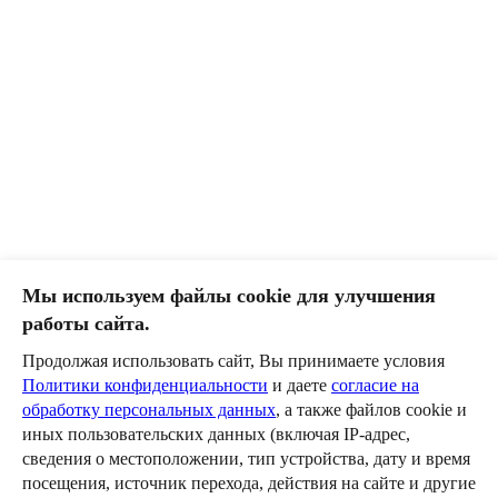
Мы используем файлы cookie для улучшения
работы сайта.
Продолжая использовать сайт, Вы принимаете условия
Политики конфиденциальности
и даете
согласие на
Новости 81 - 100 из 116
обработку персональных данных
, а также файлов cookie и
Начало
|
Пред.
|
2
3
4
5
6
|
След.
|
Конец
иных пользовательских данных (включая IP-адрес,
сведения о местоположении, тип устройства, дату и время
посещения, источник перехода, действия на сайте и другие